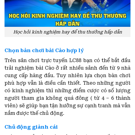
Học hỏi kinh nghiệm hay để thu thưởng hấp dẫn
Chọn bàn chơi bài Cào hợp lý
Trên sân chơi trực tuyến LC88 bạn có thể bắt đầu
trải nghiệm bài Cào ở rất nhiều sảnh đến từ 9 nhà
cung cấp hàng đầu. Tuy nhiên lựa chọn bàn chơi
phù hợp vẫn là điều cần thiết. Theo những người
có kinh nghiệm thì những điểm cược có số lượng
người tham gia không quá đông ( từ 4 – 6 thành
viên) sẽ giúp bạn tận hưởng sự cạnh tranh mà vẫn
nắm được thế chủ động.
Chủ động giành cái