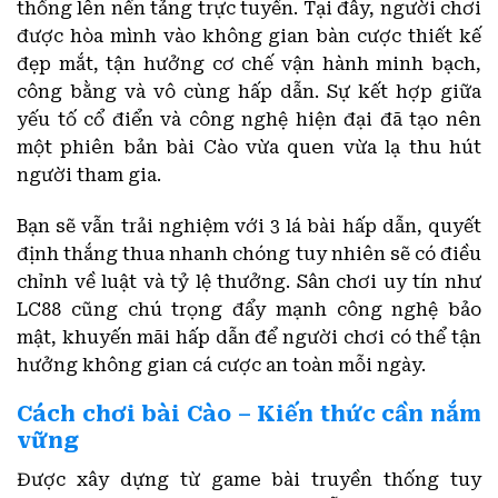
thống lên nền tảng trực tuyến. Tại đây, người chơi
được hòa mình vào không gian bàn cược thiết kế
đẹp mắt, tận hưởng cơ chế vận hành minh bạch,
công bằng và vô cùng hấp dẫn. Sự kết hợp giữa
yếu tố cổ điển và công nghệ hiện đại đã tạo nên
một phiên bản bài Cào vừa quen vừa lạ thu hút
người tham gia.
Bạn sẽ vẫn trải nghiệm với 3 lá bài hấp dẫn, quyết
định thắng thua nhanh chóng tuy nhiên sẽ có điều
chỉnh về luật và tỷ lệ thưởng. Sân chơi uy tín như
LC88 cũng chú trọng đẩy mạnh công nghệ bảo
mật, khuyến mãi hấp dẫn để người chơi có thể tận
hưởng không gian cá cược an toàn mỗi ngày.
Cách chơi bài Cào – Kiến thức cần nắm
vững
Được xây dựng từ game bài truyền thống tuy