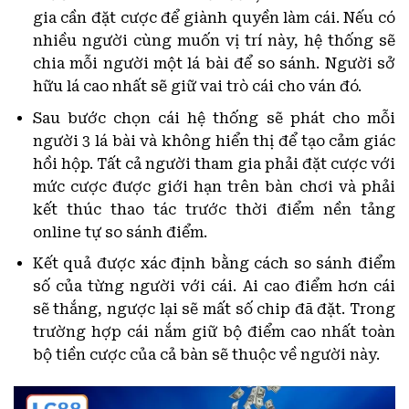
gia cần đặt cược để giành quyền làm cái. Nếu có
nhiều người cùng muốn vị trí này, hệ thống sẽ
chia mỗi người một lá bài để so sánh. Người sở
hữu lá cao nhất sẽ giữ vai trò cái cho ván đó.
Sau bước chọn cái hệ thống sẽ phát cho mỗi
người 3 lá bài và không hiển thị để tạo cảm giác
hồi hộp. Tất cả người tham gia phải đặt cược với
mức cược được giới hạn trên bàn chơi và phải
kết thúc thao tác trước thời điểm nền tảng
online tự so sánh điểm.
Kết quả được xác định bằng cách so sánh điểm
số của từng người với cái. Ai cao điểm hơn cái
sẽ thắng, ngược lại sẽ mất số chip đã đặt. Trong
trường hợp cái nắm giữ bộ điểm cao nhất toàn
bộ tiền cược của cả bàn sẽ thuộc về người này.