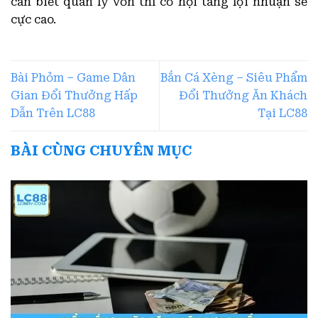
cần biết quản lý vốn thì cơ hội tăng lợi nhuận sẽ
cực cao.
Bài Phỏm – Game Dân
Bắn Cá Xèng – Siêu Phẩm
Gian Đổi Thưởng Hấp
Đổi Thưởng Ăn Khách
Dẫn Trên LC88
Tại LC88
BÀI CÙNG CHUYÊN MỤC