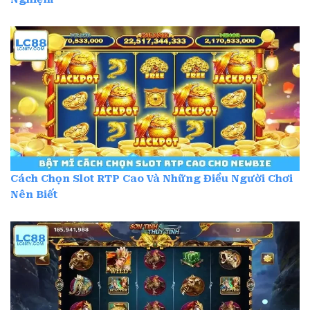
Cách Chọn Slot RTP Cao Và Những Điều Người Chơi
Nên Biết