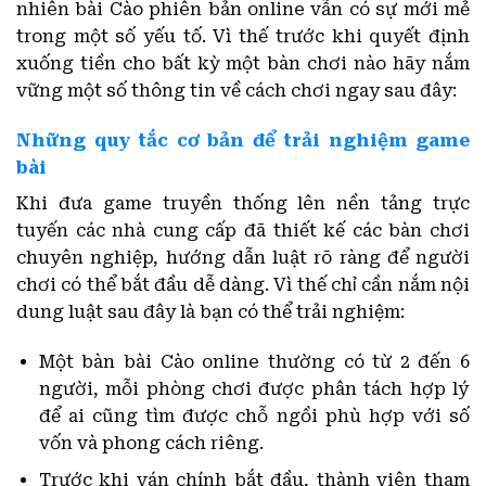
nhiên bài Cào phiên bản online vẫn có sự mới mẻ
trong một số yếu tố. Vì thế trước khi quyết định
xuống tiền cho bất kỳ một bàn chơi nào hãy nắm
vững một số thông tin về cách chơi ngay sau đây:
Những quy tắc cơ bản để trải nghiệm game
bài
Khi đưa game truyền thống lên nền tảng trực
tuyến các nhà cung cấp đã thiết kế các bàn chơi
chuyên nghiệp, hướng dẫn luật rõ ràng để người
chơi có thể bắt đầu dễ dàng. Vì thế chỉ cần nắm nội
dung luật sau đây là bạn có thể trải nghiệm:
Một bàn bài Cào online thường có từ 2 đến 6
người, mỗi phòng chơi được phân tách hợp lý
để ai cũng tìm được chỗ ngồi phù hợp với số
vốn và phong cách riêng.
Trước khi ván chính bắt đầu, thành viên tham