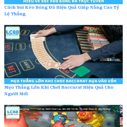
Cách Soi Kèo Bóng Đá Hiệu Quả Giúp Nâng Cao Tỷ
Lệ Thắng
Mẹo Thắng Lớn Khi Chơi Baccarat Hiệu Quả Cho
Người Mới