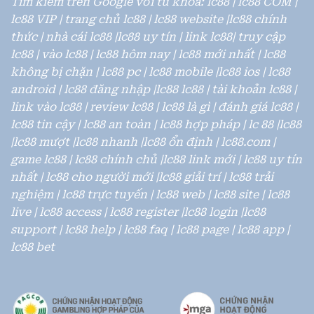
Tìm kiếm trên Google với từ khóa: lc88 | lc88 COM |
lc88 VIP | trang chủ lc88 | lc88 website |lc88 chính
thức | nhà cái lc88 |lc88 uy tín | link lc88| truy cập
lc88 | vào lc88 | lc88 hôm nay | lc88 mới nhất | lc88
không bị chặn | lc88 pc | lc88 mobile |lc88 ios | lc88
android | lc88 đăng nhập |lc88 lc88 | tài khoản lc88 |
link vào lc88 | review lc88 | lc88 là gì | đánh giá lc88 |
lc88 tin cậy | lc88 an toàn | lc88 hợp pháp | lc 88 |lc88
|lc88 mượt |lc88 nhanh |lc88 ổn định | lc88.com |
game lc88 | lc88 chính chủ |lc88 link mới | lc88 uy tín
nhất | lc88 cho người mới |lc88 giải trí | lc88 trải
nghiệm | lc88 trực tuyến | lc88 web | lc88 site | lc88
live | lc88 access | lc88 register |lc88 login |lc88
support | lc88 help | lc88 faq | lc88 page | lc88 app |
lc88 bet