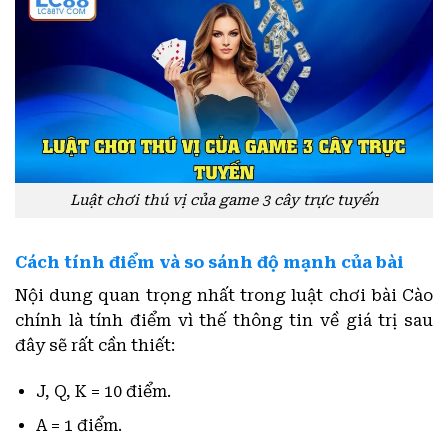
Luật chơi thú vị của game 3 cây trực tuyến
Cách tính điểm và so sánh độ mạnh của bài
Nội dung quan trọng nhất trong luật chơi bài Cào
chính là tính điểm vì thế thông tin về giá trị sau
đây sẽ rất cần thiết:
J, Q, K = 10 điểm.
A = 1 điểm.