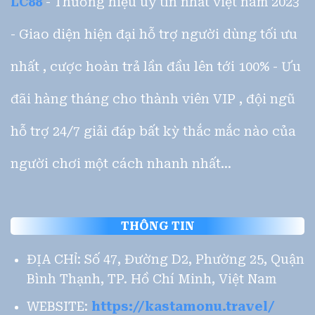
LC88
- Thương hiệu uy tín nhất việt nam 2023
- Giao diện hiện đại hỗ trợ người dùng tối ưu
nhất , cược hoàn trả lần đầu lên tới 100% - Ưu
đãi hàng tháng cho thành viên VIP , đội ngũ
hỗ trợ 24/7 giải đáp bất kỳ thắc mắc nào của
người chơi một cách nhanh nhất...
THÔNG TIN
ĐỊA CHỈ: Số 47, Đường D2, Phường 25, Quận
Bình Thạnh, TP. Hồ Chí Minh, Việt Nam
WEBSITE:
https://kastamonu.travel/