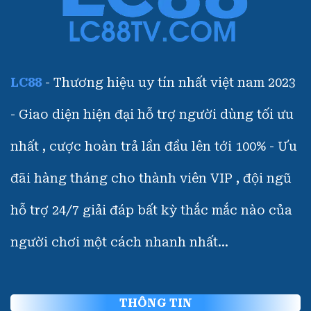
LC88
- Thương hiệu uy tín nhất việt nam 2023
- Giao diện hiện đại hỗ trợ người dùng tối ưu
nhất , cược hoàn trả lần đầu lên tới 100% - Ưu
đãi hàng tháng cho thành viên VIP , đội ngũ
hỗ trợ 24/7 giải đáp bất kỳ thắc mắc nào của
người chơi một cách nhanh nhất...
THÔNG TIN