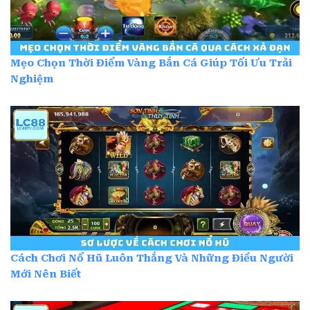
Mẹo Chọn Thời Điểm Vàng Bắn Cá Giúp Tối Ưu Trải
Nghiệm
Cách Chơi Nổ Hũ Luôn Thắng Và Những Điều Người
Mới Nên Biết