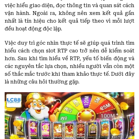
việc hiểu giao diện, đọc thông tin và quan sát cách
vận hành. Ngoài ra, không nên xem kết quả gần
nhất là tín hiệu cho kết quả tiếp theo vì mỗi lượt
đều hoạt động độc lập.
Việc duy trì góc nhìn thực tế sẽ giúp quá trình tìm
hiểu cách chọn slot RTP cao trở nên dễ kiểm soát
hơn. Sau khi tìm hiểu về RTP, yếu tố biến động và
các nguyên tắc lựa chọn, nhiều người vẫn còn một
số thắc mắc trước khi tham khảo thực tế. Dưới đây
là những câu hỏi thường gặp.