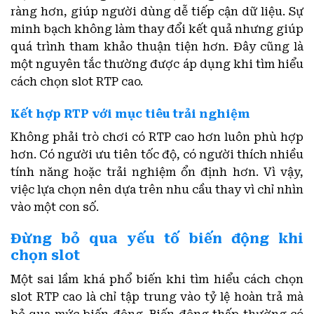
ràng hơn, giúp người dùng dễ tiếp cận dữ liệu. Sự
minh bạch không làm thay đổi kết quả nhưng giúp
quá trình tham khảo thuận tiện hơn. Đây cũng là
một nguyên tắc thường được áp dụng khi tìm hiểu
cách chọn slot RTP cao.
Kết hợp RTP với mục tiêu trải nghiệm
Không phải trò chơi có RTP cao hơn luôn phù hợp
hơn. Có người ưu tiên tốc độ, có người thích nhiều
tính năng hoặc trải nghiệm ổn định hơn. Vì vậy,
việc lựa chọn nên dựa trên nhu cầu thay vì chỉ nhìn
vào một con số.
Đừng bỏ qua yếu tố biến động khi
chọn slot
Một sai lầm khá phổ biến khi tìm hiểu cách chọn
slot RTP cao là chỉ tập trung vào tỷ lệ hoàn trả mà