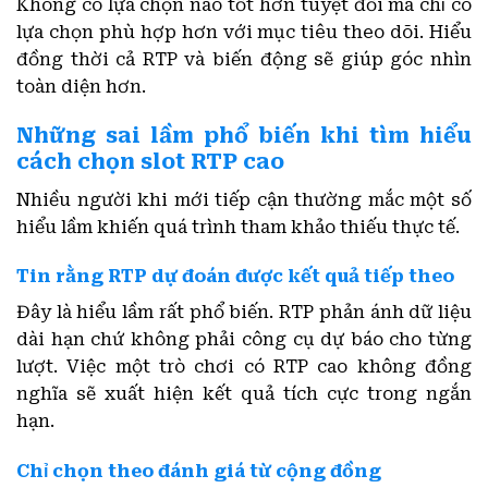
Không có lựa chọn nào tốt hơn tuyệt đối mà chỉ có
lựa chọn phù hợp hơn với mục tiêu theo dõi. Hiểu
đồng thời cả RTP và biến động sẽ giúp góc nhìn
toàn diện hơn.
Những sai lầm phổ biến khi tìm hiểu
cách chọn slot RTP cao
Nhiều người khi mới tiếp cận thường mắc một số
hiểu lầm khiến quá trình tham khảo thiếu thực tế.
Tin rằng RTP dự đoán được kết quả tiếp theo
Đây là hiểu lầm rất phổ biến. RTP phản ánh dữ liệu
dài hạn chứ không phải công cụ dự báo cho từng
lượt. Việc một trò chơi có RTP cao không đồng
nghĩa sẽ xuất hiện kết quả tích cực trong ngắn
hạn.
Chỉ chọn theo đánh giá từ cộng đồng