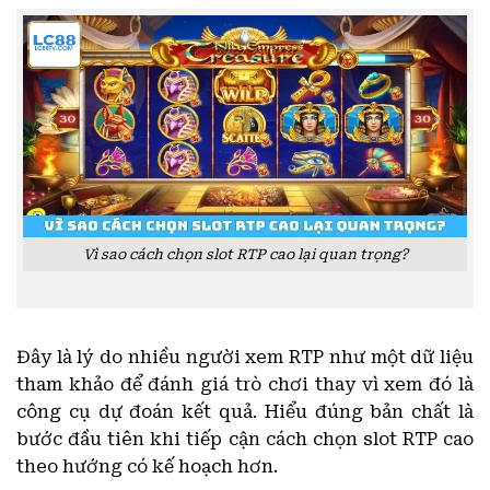
Vì sao cách chọn slot RTP cao lại quan trọng?
Đây là lý do nhiều người xem RTP như một dữ liệu
tham khảo để đánh giá trò chơi thay vì xem đó là
công cụ dự đoán kết quả. Hiểu đúng bản chất là
bước đầu tiên khi tiếp cận cách chọn slot RTP cao
theo hướng có kế hoạch hơn.