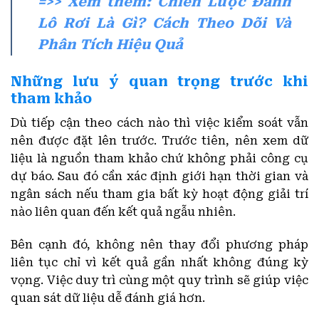
=>> Xem thêm: Chiến Lược Đánh
Lô Rơi Là Gì? Cách Theo Dõi Và
Phân Tích Hiệu Quả
Những lưu ý quan trọng trước khi
tham khảo
Dù tiếp cận theo cách nào thì việc kiểm soát vẫn
nên được đặt lên trước. Trước tiên, nên xem dữ
liệu là nguồn tham khảo chứ không phải công cụ
dự báo. Sau đó cần xác định giới hạn thời gian và
ngân sách nếu tham gia bất kỳ hoạt động giải trí
nào liên quan đến kết quả ngẫu nhiên.
Bên cạnh đó, không nên thay đổi phương pháp
liên tục chỉ vì kết quả gần nhất không đúng kỳ
vọng. Việc duy trì cùng một quy trình sẽ giúp việc
quan sát dữ liệu dễ đánh giá hơn.