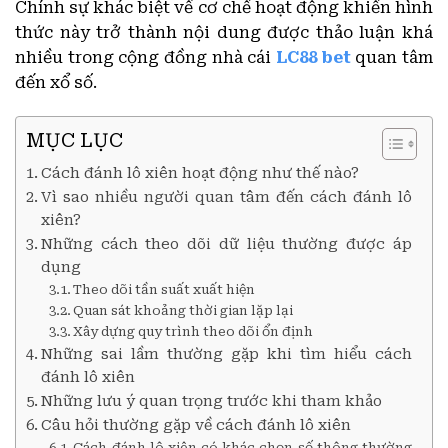
Chính sự khác biệt về cơ chế hoạt động khiến hình
thức này trở thành nội dung được thảo luận khá
nhiều trong cộng đồng nhà cái
LC88 bet
quan tâm
đến xổ số.
MỤC LỤC
Cách đánh lô xiên hoạt động như thế nào?
Vì sao nhiều người quan tâm đến cách đánh lô
xiên?
Những cách theo dõi dữ liệu thường được áp
dụng
Theo dõi tần suất xuất hiện
Quan sát khoảng thời gian lặp lại
Xây dựng quy trình theo dõi ổn định
Những sai lầm thường gặp khi tìm hiểu cách
đánh lô xiên
Những lưu ý quan trọng trước khi tham khảo
Câu hỏi thường gặp về cách đánh lô xiên
Cách đánh lô xiên có khác chọn số thông thường