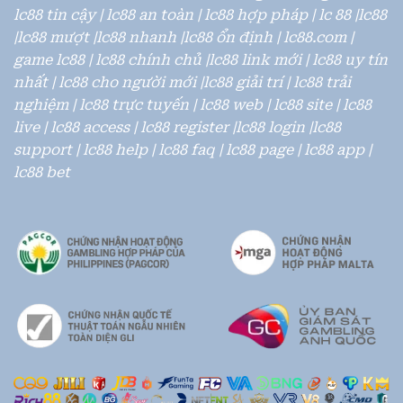
lc88 tin cậy | lc88 an toàn | lc88 hợp pháp | lc 88 |lc88
|lc88 mượt |lc88 nhanh |lc88 ổn định | lc88.com |
game lc88 | lc88 chính chủ |lc88 link mới | lc88 uy tín
nhất | lc88 cho người mới |lc88 giải trí | lc88 trải
nghiệm | lc88 trực tuyến | lc88 web | lc88 site | lc88
live | lc88 access | lc88 register |lc88 login |lc88
support | lc88 help | lc88 faq | lc88 page | lc88 app |
lc88 bet