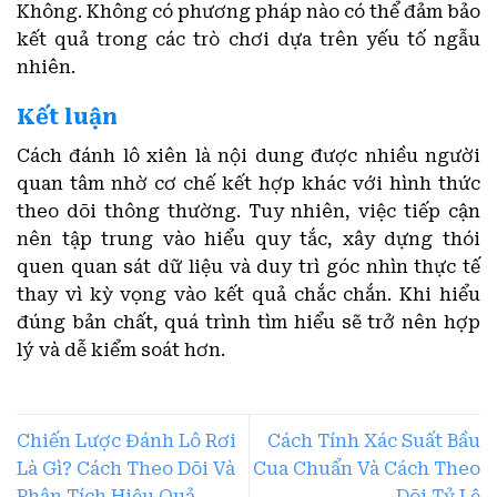
Không. Không có phương pháp nào có thể đảm bảo
kết quả trong các trò chơi dựa trên yếu tố ngẫu
nhiên.
Kết luận
Cách đánh lô xiên là nội dung được nhiều người
quan tâm nhờ cơ chế kết hợp khác với hình thức
theo dõi thông thường. Tuy nhiên, việc tiếp cận
nên tập trung vào hiểu quy tắc, xây dựng thói
quen quan sát dữ liệu và duy trì góc nhìn thực tế
thay vì kỳ vọng vào kết quả chắc chắn. Khi hiểu
đúng bản chất, quá trình tìm hiểu sẽ trở nên hợp
lý và dễ kiểm soát hơn.
Chiến Lược Đánh Lô Rơi
Cách Tính Xác Suất Bầu
Là Gì? Cách Theo Dõi Và
Cua Chuẩn Và Cách Theo
Phân Tích Hiệu Quả
Dõi Tỷ Lệ