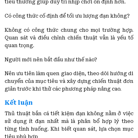
tiêu thường giúp duy trì nhịp chơi ổn định hơn.
Có công thức cố định để tối ưu lượng đạn không?
Không có công thức chung cho mọi trường hợp.
Quan sát và điều chỉnh chiến thuật vẫn là yếu tố
quan trọng.
Người mới nên bắt đầu như thế nào?
Nên ưu tiên làm quen giao diện, theo dõi hướng di
chuyển của mục tiêu và xây dựng chiến thuật đơn
giản trước khi thử các phương pháp nâng cao.
Kết luận
Thủ thuật bắn cá tiết kiệm đạn không nằm ở việc
sử dụng ít đạn nhất mà là phân bổ hợp lý theo
từng tình huống. Khi biết quan sát, lựa chọn mục
tiêu phù hợp