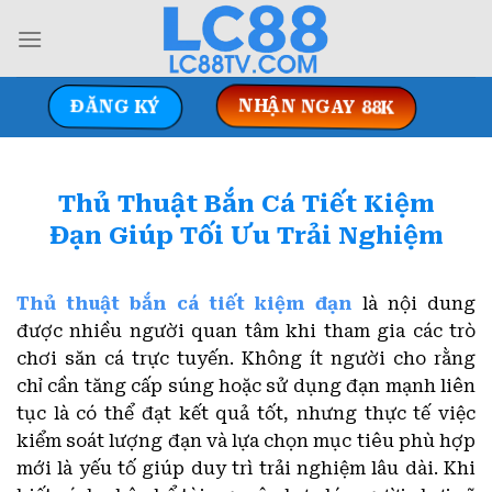
NHẬN NGAY 88K
ĐĂNG KÝ
Thủ Thuật Bắn Cá Tiết Kiệm
Đạn Giúp Tối Ưu Trải Nghiệm
Thủ thuật bắn cá tiết kiệm đạn
là nội dung
được nhiều người quan tâm khi tham gia các trò
chơi săn cá trực tuyến. Không ít người cho rằng
chỉ cần tăng cấp súng hoặc sử dụng đạn mạnh liên
tục là có thể đạt kết quả tốt, nhưng thực tế việc
kiểm soát lượng đạn và lựa chọn mục tiêu phù hợp
mới là yếu tố giúp duy trì trải nghiệm lâu dài. Khi