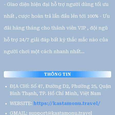
- Giao diện hiện đại hỗ trợ người dùng tối ưu
nhất , cược hoàn trả lần đầu lên tới 100% - Ưu
đãi hàng tháng cho thành viên VIP , đội ngũ
hỗ trợ 24/7 giải đáp bất kỳ thắc mắc nào của
người chơi một cách nhanh nhất...
THÔNG TIN
ĐỊA CHỈ: Số 47, Đường D2, Phường 25, Quận
Bình Thạnh, TP. Hồ Chí Minh, Việt Nam
WEBSITE:
https://kastamonu.travel/
GMAIL:
support@kastamonu.travel