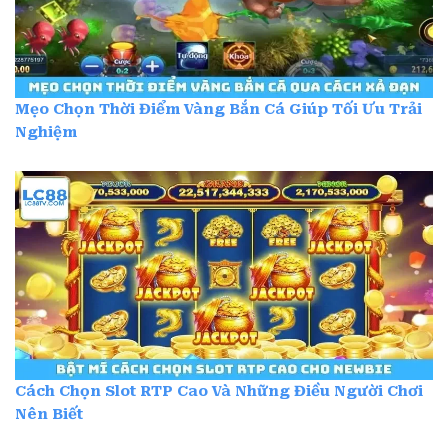
Mẹo Chọn Thời Điểm Vàng Bắn Cá Giúp Tối Ưu Trải
Nghiệm
Cách Chọn Slot RTP Cao Và Những Điều Người Chơi
Nên Biết