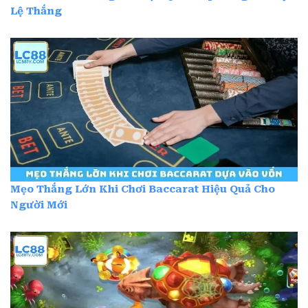
Lệ Thắng
Mẹo Thắng Lớn Khi Chơi Baccarat Hiệu Quả Cho
Người Mới