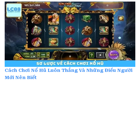
Cách Chơi Nổ Hũ Luôn Thắng Và Những Điều Người
Mới Nên Biết