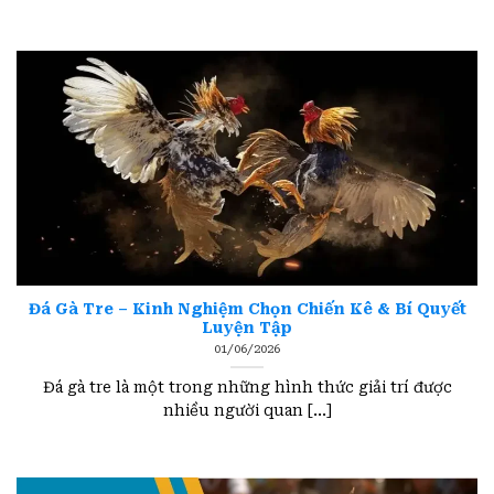
Chuyên mục mang đến đa dạng nội dung như
hướng dẫn thao tác, cung cấp luật chơi game, ưu
đãi, kinh nghiệm,… Vì vậy, bất kỳ hội viên nào dù
mới hay lâu năm cũng có thể tìm thấy vấn đề mình
mong muốn và giải quyết triệt để các thắc mắc.
Bạn chắc chắn sẽ có thêm chủ động trong từng
quyết định đặt cược và tận hưởng được niềm vui
chiến thắng.
Đá Gà Tre – Kinh Nghiệm Chọn Chiến Kê & Bí Quyết
Luyện Tập
01/06/2026
Đá gà tre là một trong những hình thức giải trí được
nhiều người quan [...]
Tin tức LC88 mang đến thông tin chất lượng