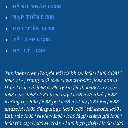
ĐĂNG NHẬP LC88
NẠP TIỀN LC88
RÚT TIỀN LC88
TẢI APP LC88
ĐẠI LÝ LC88
Tìm kiếm trên Google với từ khóa: lc88 | lc88 COM |
lc88 VIP | trang chủ lc88 | lc88 website |lc88 chính
thức | nhà cái lc88 |lc88 uy tín | link lc88| truy cập
lc88 | vào lc88 | lc88 hôm nay | lc88 mới nhất | lc88
không bị chặn | lc88 pc | lc88 mobile |lc88 ios | lc88
android | lc88 đăng nhập |lc88 lc88 | tài khoản lc88 |
link vào lc88 | review lc88 | lc88 là gì | đánh giá lc88 |
lc88 tin cậy | lc88 an toàn | lc88 hợp pháp | lc 88 |lc88