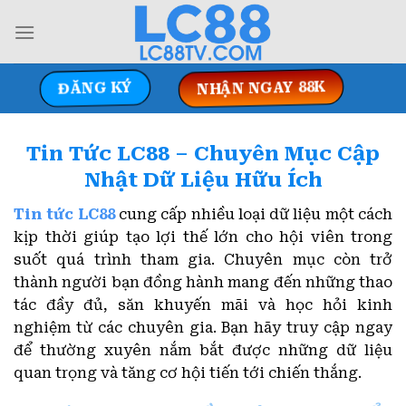
NHẬN NGAY 88K
ĐĂNG KÝ
Tin Tức LC88 – Chuyên Mục Cập
Nhật Dữ Liệu Hữu Ích
Tin tức LC88
cung cấp nhiều loại dữ liệu một cách
kịp thời giúp tạo lợi thế lớn cho hội viên trong
suốt quá trình tham gia. Chuyên mục còn trở
thành người bạn đồng hành mang đến những thao
tác đầy đủ, săn khuyến mãi và học hỏi kinh
nghiệm từ các chuyên gia. Bạn hãy truy cập ngay
để thường xuyên nắm bắt được những dữ liệu
quan trọng và tăng cơ hội tiến tới chiến thắng.